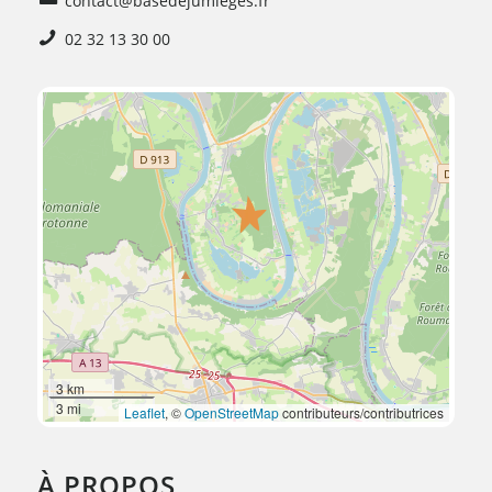
contact@basedejumieges.fr
02 32 13 30 00
3 km
3 mi
Leaflet
, ©
OpenStreetMap
contributeurs/contributrices
À PROPOS